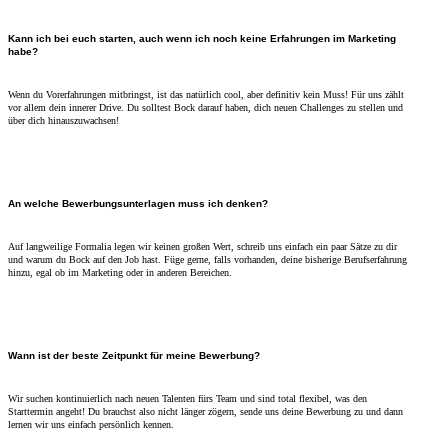
Kann ich bei euch starten, auch wenn ich noch keine Erfahrungen im Marketing
habe?
Wenn du Vorerfahrungen mitbringst, ist das natürlich cool, aber definitiv kein Muss! Für uns zählt
vor allem dein innerer Drive. Du solltest Bock darauf haben, dich neuen Challenges zu stellen und
über dich hinauszuwachsen!
An welche Bewerbungsunterlagen muss ich denken?
Auf langweilige Formalia legen wir keinen großen Wert, schreib uns einfach ein paar Sätze zu dir
und warum du Bock auf den Job hast. Füge gerne, falls vorhanden, deine bisherige Berufserfahrung
hinzu, egal ob im Marketing oder in anderen Bereichen.
Wann ist der beste Zeitpunkt für meine Bewerbung?
Wir suchen kontinuierlich nach neuen Talenten fürs Team und sind total flexibel, was den
Starttermin angeht! Du brauchst also nicht länger zögern, sende uns deine Bewerbung zu und dann
lernen wir uns einfach persönlich kennen.