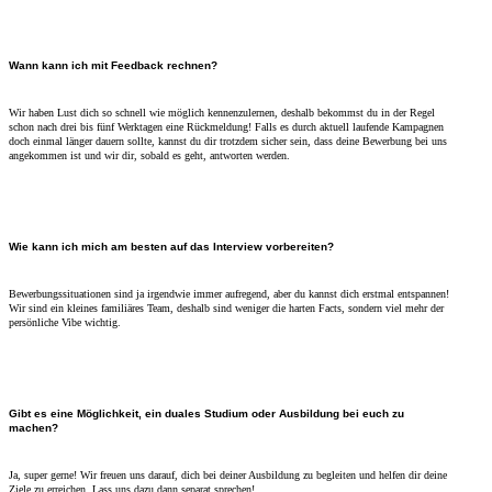
Wann kann ich mit Feedback rechnen?
Wir haben Lust dich so schnell wie möglich kennenzulernen, deshalb bekommst du in der Regel
schon nach drei bis fünf Werktagen eine Rückmeldung! Falls es durch aktuell laufende Kampagnen
doch einmal länger dauern sollte, kannst du dir trotzdem sicher sein, dass deine Bewerbung bei uns
angekommen ist und wir dir, sobald es geht, antworten werden.
Wie kann ich mich am besten auf das Interview vorbereiten?
Bewerbungssituationen sind ja irgendwie immer aufregend, aber du kannst dich erstmal entspannen!
Wir sind ein kleines familiäres Team, deshalb sind weniger die harten Facts, sondern viel mehr der
persönliche Vibe wichtig.
Gibt es eine Möglichkeit, ein duales Studium oder Ausbildung bei euch zu
machen?
Ja, super gerne! Wir freuen uns darauf, dich bei deiner Ausbildung zu begleiten und helfen dir deine
Ziele zu erreichen. Lass uns dazu dann separat sprechen!