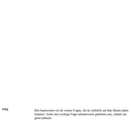
FAQ
Hier beantworten wir dir weitere Fragen, die du vielleicht auf dem Herzen haben
könntest. Sollte eine wichtige Frage unbeantwortet geblieben sein, schreib uns
gerne jederzeit.