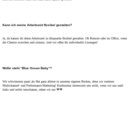
Kann ich meine Arbeitszeit flexibel gestalten?
Ja, du kannst dir deine Arbeitszeit in Absprache flexibel gestalten. Ob Remote oder im Office, wenn
die Chemie zwischen und stimmt, sind wir offen für individuelle Lösungen!
Wofür steht “Blue Ocean Baby”?
Wir schwimmen quasi als Hai ganz alleine in unserem eigenen Becken, denn wir vereinen
Multichannel- und Performance-Marketing! Konkurrenz interessiert uns nicht, wenn wir uns nach
links und rechts umschauen, sehen wir nur 💙💙