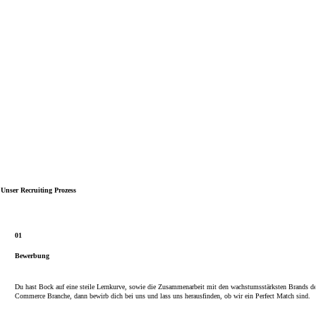
Unser Recruiting Prozess
01
Bewerbung
Du hast Bock auf eine steile Lernkurve, sowie die Zusammenarbeit mit den wachstumsstärksten Brands de
Commerce Branche, dann bewirb dich bei uns und lass uns herausfinden, ob wir ein Perfect Match sind.