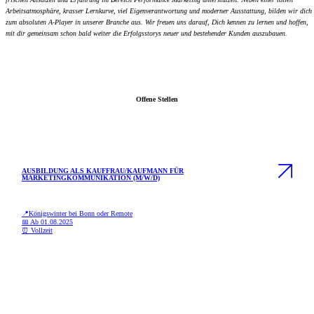
Arbeitsatmosphäre, krasser Lernkurve, viel Eigenverantwortung und moderner Ausstattung, bilden wir dich
zum absoluten A-Player in unserer Branche aus. Wir freuen uns darauf, Dich kennen zu lernen und hoffen,
mit dir gemeinsam schon bald weiter die Erfolgsstorys neuer und bestehender Kunden auszubauen.
Offene Stellen
AUSBILDUNG ALS KAUFFRAU/KAUFMANN FÜR
MARKETINGKOMMUNIKATION (M/W/D)
📍
Königswinter bei Bonn oder Remote
📅
Ab 01.08.2025
⏰
Vollzeit