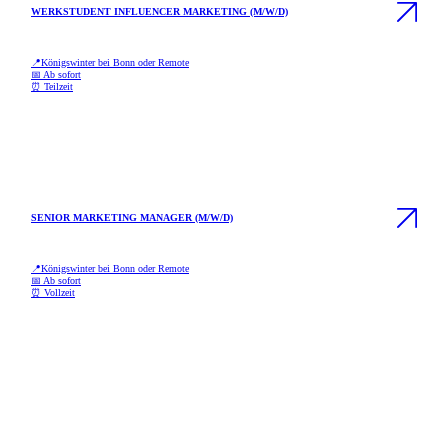
WERKSTUDENT INFLUENCER MARKETING (M/W/D)
📍
Königswinter bei Bonn oder Remote
📅
Ab sofort
⏰
Teilzeit
SENIOR MARKETING MANAGER (M/W/D)
📍
Königswinter bei Bonn oder Remote
📅
Ab sofort
⏰
Vollzeit