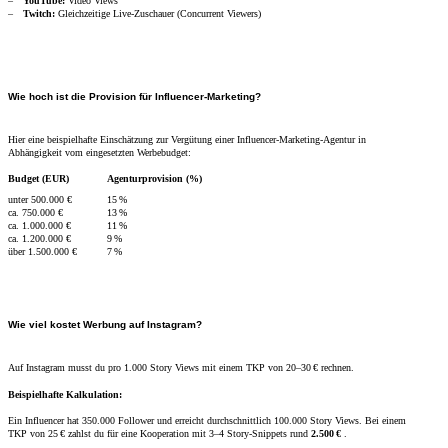
YouTube:
Video Views
Twitch:
Gleichzeitige Live-Zuschauer (Concurrent Viewers)
Wie hoch ist die Provision für Influencer-Marketing?
Hier eine beispielhafte Einschätzung zur Vergütung einer Influencer-Marketing-Agentur in
Abhängigkeit vom eingesetzten Werbebudget:
Budget (EUR)
Agenturprovision (%)
unter 500.000 €
15 %
ca. 750.000 €
13 %
ca. 1.000.000 €
11 %
ca. 1.200.000 €
9 %
über 1.500.000 €
7 %
Wie viel kostet Werbung auf Instagram?
Auf Instagram musst du pro 1.000 Story Views mit einem TKP von 20–30 € rechnen.
Beispielhafte Kalkulation:
Ein Influencer hat 350.000 Follower und erreicht durchschnittlich 100.000 Story Views. Bei einem
TKP von 25 € zahlst du für eine Kooperation mit 3–4 Story-Snippets rund
2.500 €
.