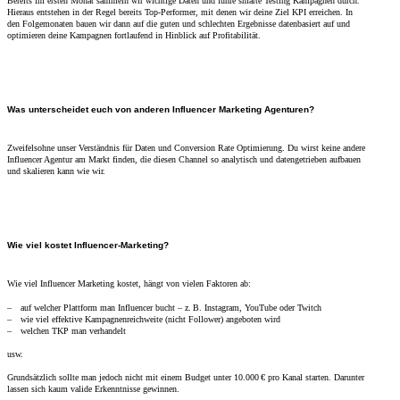
Bereits im ersten Monat sammeln wir wichtige Daten und führe smarte Testing Kampagnen durch.
Hieraus entstehen in der Regel bereits Top-Performer, mit denen wir deine Ziel KPI erreichen. In
den Folgemonaten bauen wir dann auf die guten und schlechten Ergebnisse datenbasiert auf und
optimieren deine Kampagnen fortlaufend in Hinblick auf Profitabilität.
Was unterscheidet euch von anderen Influencer Marketing Agenturen?
Zweifelsohne unser Verständnis für Daten und Conversion Rate Optimierung. Du wirst keine andere
Influencer Agentur am Markt finden, die diesen Channel so analytisch und datengetrieben aufbauen
und skalieren kann wie wir.
Wie viel kostet Influencer-Marketing?
Wie viel Influencer Marketing kostet, hängt von vielen Faktoren ab:
auf welcher Plattform man Influencer bucht – z. B. Instagram, YouTube oder Twitch
wie viel effektive Kampagnenreichweite (nicht Follower) angeboten wird
welchen TKP man verhandelt
usw.
Grundsätzlich sollte man jedoch nicht mit einem Budget unter 10.000 € pro Kanal starten. Darunter
lassen sich kaum valide Erkenntnisse gewinnen.