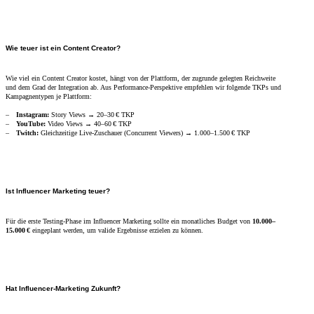
Wie teuer ist ein Content Creator?
Wie viel ein Content Creator kostet, hängt von der Plattform, der zugrunde gelegten Reichweite
und dem Grad der Integration ab. Aus Performance-Perspektive empfehlen wir folgende TKPs und
Kampagnentypen je Plattform:
Instagram:
Story Views → 20–30 € TKP
YouTube:
Video Views → 40–60 € TKP
Twitch:
Gleichzeitige Live-Zuschauer (Concurrent Viewers) → 1.000–1.500 € TKP
Ist Influencer Marketing teuer?
Für die erste Testing-Phase im Influencer Marketing sollte ein monatliches Budget von
10.000–
15.000 €
eingeplant werden, um valide Ergebnisse erzielen zu können.
Hat Influencer-Marketing Zukunft?