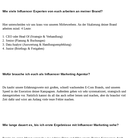
Wie viele Influencer Experten von euch arbeiten an meiner Brand?
Hier unterscheiden wir uns krass von unseren Mitbewerbern. An der Skalierung deiner Brand
arbeiten mind. 4 Leute:
1. CEO oder Head Of (Strategie & Verhandlung)
2. Senior (Planung & Buchungen)
3. Data Analyst (Auswertung & Handlungsempfehlung)
4. Junior (Briefings & Freigaben)
Wofür brauche ich euch als Influencer Marketing Agentur?
Du kaufst unsere Erfahrungswerte mit großen, schnell wachsenden E-Com Brands, und unseren
Speed in der Execution deiner Kampagnen. Außerdem gehen wir sehr systematisiert, strategisch und
datengetrieben vor. Natürlich kannst du all das auch selber lernen und machen, aber du brauchst viel
Zeit dafür und wirst am Anfang viele teure Fehler machen.
Wie lange dauert es, bis ich erste Ergebnisse mit Influencer Marketing sehe?