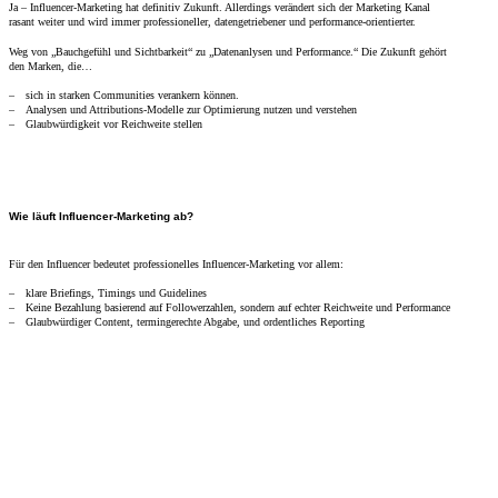
Ja – Influencer-Marketing hat definitiv Zukunft. Allerdings verändert sich der Marketing Kanal
rasant weiter und wird immer professioneller, datengetriebener und performance-orientierter.
Weg von „Bauchgefühl und Sichtbarkeit“ zu „Datenanlysen und Performance.“ Die Zukunft gehört
den Marken, die…
sich in starken Communities verankern können.
Analysen und Attributions-Modelle zur Optimierung nutzen und verstehen
Glaubwürdigkeit vor Reichweite stellen
Wie läuft Influencer-Marketing ab?
Für den Influencer bedeutet professionelles Influencer-Marketing vor allem:
klare Briefings, Timings und Guidelines
Keine Bezahlung basierend auf Followerzahlen, sondern auf echter Reichweite und Performance
Glaubwürdiger Content, termingerechte Abgabe, und ordentliches Reporting