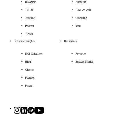
Instagram
About us
TikTok
How we work
Youtube
Gründung
Podcast
Team
Twitch
Get some insights
Our clients
ROI Calculator
Portfolio
Blog
Success Stories
Glossar
Features
Presse