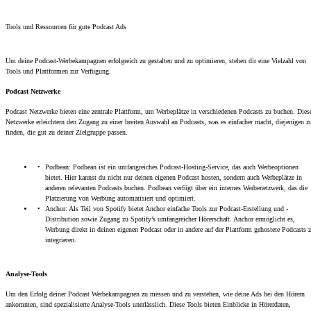
Tools und Ressourcen für gute Podcast Ads
Um deine Podcast-Werbekampagnen erfolgreich zu gestalten und zu optimieren, stehen dir eine Vielzahl von
Tools und Plattformen zur Verfügung.
Podcast Netzwerke
Podcast Netzwerke bieten eine zentrale Plattform, um Werbeplätze in verschiedenen Podcasts zu buchen. Dies
Netzwerke erleichtern den Zugang zu einer breiten Auswahl an Podcasts, was es einfacher macht, diejenigen z
finden, die gut zu deiner Zielgruppe passen.
Podbean: Podbean ist ein umfangreiches Podcast-Hosting-Service, das auch Werbeoptionen
bietet. Hier kannst du nicht nur deinen eigenen Podcast hosten, sondern auch Werbeplätze in
anderen relevanten Podcasts buchen. Podbean verfügt über ein internes Werbenetzwerk, das die
Platzierung von Werbung automatisiert und optimiert.
Anchor: Als Teil von Spotify bietet Anchor einfache Tools zur Podcast-Erstellung und -
Distribution sowie Zugang zu Spotify’s umfangreicher Hörerschaft. Anchor ermöglicht es,
Werbung direkt in deinen eigenen Podcast oder in andere auf der Plattform gehostete Podcasts 
integrieren.
Analyse-Tools
Um den Erfolg deiner Podcast Werbekampagnen zu messen und zu verstehen, wie deine Ads bei den Hörern
ankommen, sind spezialisierte Analyse-Tools unerlässlich. Diese Tools bieten Einblicke in Hörerdaten,