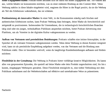
Hohe Engagement-Raten:
Podcast-Hörer zeichnen sich oft durch ein hohes Engagement aus. Sie wählen akt
aus, welche Inhalte sie konsumieren möchten, was zu einer stärkeren Bindung an den Content führt. Wenn
Werbung nahtlos in diese Inhalte eingebettet wird, reagieren die Hörer in der Regel positiv, da sie die Werbun
als Teil des Erlebnisses wahrnehmen, das sie schätzen.
Positionierung als innovative Marke:
In einer Welt, in der Konsumenten ständig nach frischen und
authentischen Erlebnissen suchen, kann Podcast Werbung dazu beitragen, deine Marke als fortschrittlich und
zeitgemäß zu positionieren. Insbesondere für Unternehmen, die in technologisch fortschrittlichen Branchen
tätig sind oder ein junges, technikaffines Publikum ansprechen möchten, bietet Podcast Advertising eine
Plattform, um als Vorreiter in der digitalen Kultur wahrgenommen zu werden.
Aufbau von Vertrauen und persönlichen Beziehungen:
Podcasts schaffen eine intime Atmosphäre, in der
Sprecher oft als vertraute Stimmen wahrgenommen werden. Wenn deine Werbung in diesen Kontext integriert
wird, kann sie als persönliche Empfehlung aufgefasst werden, was das Vertrauen und die Bindung zum
Publikum stärkt. Dies ist besonders wertvoll, wenn du langfristige Kundenbeziehungen aufbauen und fördern
möchtest.
Flexibilität in der Gestaltung:
Die Werbung in Podcasts bietet vielfältige kreative Möglichkeiten. Du kanns
alles von gesponserten Episoden, die speziell auf deine Marke oder dein Produkt zugeschnitten sind, bis hin 
kurzen, eingängigen Werbespots gestalten. Diese Flexibilität ermöglicht es, eine tiefere Verbindung mit dem
Publikum aufzubauen und die Werbebotschaften auf effektive und unterhaltsame Weise zu präsentieren.
Nachteile