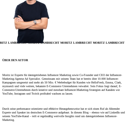
RITZ LAMBRECHT
MORITZ LAMBRECHT
MORITZ LAMBRECHT
MORITZ LAMBRECHT
ÜBER DEN AUTOR
Moritz ist Experte für datengetriebenes Influencer Marketing sowie Co-Founder und CEO der Influencer-
Marketing-Agentur Ad Specialist. Gemeinsam mit seinem Team hat er bereits über 10.000 Influencer-
Kampagnen umgesetzt und mehr als 50 Mio. € Werbebudget für Kunden wie HelloFresh, Emma, Clark,
mymuesli und viele weitere, bekannte E-Commerce Unternehmen verwaltet. Sein Fokus liegt darauf, E-
Commerce-Unternehmen durch kreative und messbare Influencer-Marketing-Strategien auf Kanälen wie
YouTube, Instagram und Twitch profitabel wachsen zu lassen.
Durch seine performance orientierte und effektive Herangehensweise hat er sich einen Ruf als führender
Experte und Speaker im deutschen E-Commerce aufgebaut. In diesem Blog – ebenso wie auf LinkedIn und
seinem YouTube-Kanal – teilt er regelmäßig wertvolle Insights rund um datengetriebenes Influencer-
Marketing.