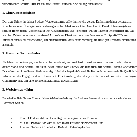
verschiedener Schritte. Hier ist ein detaillierter Leitfaden, wie du beginnen kannst:
1. Zielgruppendefinition
Der erste Schritt in deiner Podcast-Werbekampagne sollte immer die genaue Definition deiner potenziellen
KundInnen sein. Überlege, welche demografischen Merkmale (Alter, Geschlecht, Beruf, Interessen) deine
idealen Hörer haben. Verstehe auch ihre Gewohnheiten und Vorlieben: Welche Themen interessieren sie? Zu
welchen Zeiten hören sie am meisten? Auf welcher Plattform hören sie Podcasts (z.B.
Spotify
)? Diese
Informationen sind entscheidend, um sicherzustellen, dass deine Werbung die richtigen Personen erreicht und
anspricht.
2. Passenden Podcast finden
Nachdem du die Gruppe, die du erreichen möchtest, definiert hast, musst du einen Podcast finden, der zu
deiner Marke und deinem Publikum passt. Suche nach Shows, die inhaltlich mit deinem Produkt oder deiner
Dienstleistung korrelieren. Berücksichtige dabei die Popularität und die Hörerzahlen, aber auch die Qualität d
Inhalts und das Engagement der Hörerschaft. Es ist wichtig, dass der gewählte Podcast eine aktive und loyale
Community hat, um eine höhere Interaktion zu gewährleisten.
3. Werbeformat wählen
Entscheide dich für das Format deiner Werbeeinschaltung. In Podcasts kannst du zwischen verschiedenen
Formaten wählen:
Pre-roll Podcast Ad: läuft vor Beginn der eigentlichen Episode,
Mid-roll Podcast Ad: wird mitten in der Episode eingeschoben, und
Post-roll Podcast Ad: wird am Ende der Episode platziert