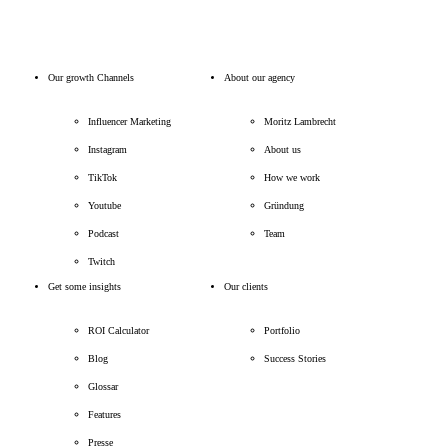
Our growth Channels
About our agency
Influencer Marketing
Moritz Lambrecht
Instagram
About us
TikTok
How we work
Youtube
Gründung
Podcast
Team
Twitch
Get some insights
Our clients
ROI Calculator
Portfolio
Blog
Success Stories
Glossar
Features
Presse