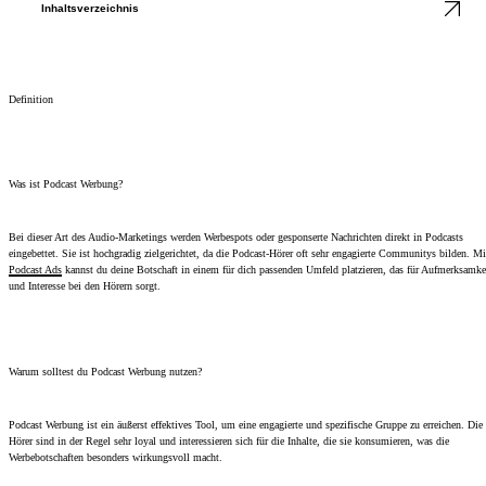
Inhaltsverzeichnis
Definition
Was ist Podcast Werbung?
Bei dieser Art des Audio-Marketings werden Werbespots oder gesponserte Nachrichten direkt in Podcasts
eingebettet. Sie ist hochgradig zielgerichtet, da die Podcast-Hörer oft sehr engagierte Communitys bilden. Mi
Podcast Ads
kannst du deine Botschaft in einem für dich passenden Umfeld platzieren, das für Aufmerksamke
und Interesse bei den Hörern sorgt.
Warum solltest du Podcast Werbung nutzen?
Podcast Werbung ist ein äußerst effektives Tool, um eine engagierte und spezifische Gruppe zu erreichen. Die
Hörer sind in der Regel sehr loyal und interessieren sich für die Inhalte, die sie konsumieren, was die
Werbebotschaften besonders wirkungsvoll macht.