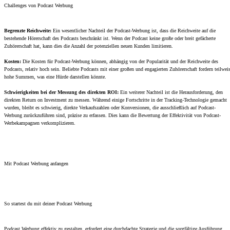
Challenges von Podcast Werbung
Begrenzte Reichweite:
Ein wesentlicher Nachteil der Podcast-Werbung ist, dass die Reichweite auf die
bestehende Hörerschaft des Podcasts beschränkt ist. Wenn der Podcast keine große oder breit gefächerte
Zuhörerschaft hat, kann dies die Anzahl der potenziellen neuen Kunden limitieren.
Kosten:
Die Kosten für Podcast-Werbung können, abhängig von der Popularität und der Reichweite des
Podcasts, relativ hoch sein. Beliebte Podcasts mit einer großen und engagierten Zuhörerschaft fordern teilwei
hohe Summen, was eine Hürde darstellen könnte.
Schwierigkeiten bei der Messung des direkten ROI:
Ein weiterer Nachteil ist die Herausforderung, den
direkten Return on Investment zu messen. Während einige Fortschritte in der Tracking-Technologie gemacht
wurden, bleibt es schwierig, direkte Verkaufszahlen oder Konversionen, die ausschließlich auf Podcast-
Werbung zurückzuführen sind, präzise zu erfassen. Dies kann die Bewertung der Effektivität von Podcast-
Werbekampagnen verkomplizieren.
Mit Podcast Werbung anfangen
So startest du mit deiner Podcast Werbung
Podcast Werbung effektiv zu gestalten, erfordert eine durchdachte Strategie und die sorgfältige Ausführung