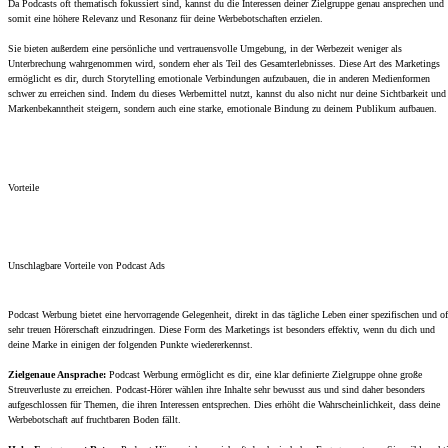
Da Podcasts oft thematisch fokussiert sind, kannst du die Interessen deiner Zielgruppe genau ansprechen und
somit eine höhere Relevanz und Resonanz für deine Werbebotschaften erzielen.
Sie bieten außerdem eine persönliche und vertrauensvolle Umgebung, in der Werbezeit weniger als
Unterbrechung wahrgenommen wird, sondern eher als Teil des Gesamterlebnisses. Diese Art des Marketings
ermöglicht es dir, durch Storytelling emotionale Verbindungen aufzubauen, die in anderen Medienformen
schwer zu erreichen sind. Indem du dieses Werbemittel nutzt, kannst du also nicht nur deine Sichtbarkeit und
Markenbekanntheit steigern, sondern auch eine starke, emotionale Bindung zu deinem Publikum aufbauen.
Vorteile
Unschlagbare Vorteile von Podcast Ads
Podcast Werbung bietet eine hervorragende Gelegenheit, direkt in das tägliche Leben einer spezifischen und of
sehr treuen Hörerschaft einzudringen. Diese Form des Marketings ist besonders effektiv, wenn du dich und
deine Marke in einigen der folgenden Punkte wiedererkennst.
Zielgenaue Ansprache:
Podcast Werbung ermöglicht es dir, eine klar definierte Zielgruppe ohne große
Streuverluste zu erreichen. Podcast-Hörer wählen ihre Inhalte sehr bewusst aus und sind daher besonders
aufgeschlossen für Themen, die ihren Interessen entsprechen. Dies erhöht die Wahrscheinlichkeit, dass deine
Werbebotschaft auf fruchtbaren Boden fällt.