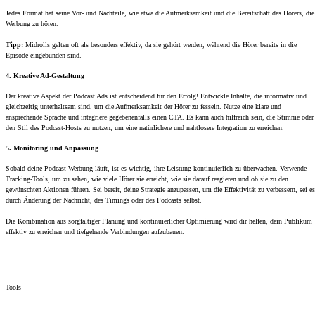
Jedes Format hat seine Vor- und Nachteile, wie etwa die Aufmerksamkeit und die Bereitschaft des Hörers, die
Werbung zu hören.
Tipp:
Midrolls gelten oft als besonders effektiv, da sie gehört werden, während die Hörer bereits in die
Episode eingebunden sind.
4. Kreative Ad-Gestaltung
Der kreative Aspekt der Podcast Ads ist entscheidend für den Erfolg! Entwickle Inhalte, die informativ und
gleichzeitig unterhaltsam sind, um die Aufmerksamkeit der Hörer zu fesseln. Nutze eine klare und
ansprechende Sprache und integriere gegebenenfalls einen CTA. Es kann auch hilfreich sein, die Stimme oder
den Stil des Podcast-Hosts zu nutzen, um eine natürlichere und nahtlosere Integration zu erreichen.
5. Monitoring und Anpassung
Sobald deine Podcast-Werbung läuft, ist es wichtig, ihre Leistung kontinuierlich zu überwachen. Verwende
Tracking-Tools, um zu sehen, wie viele Hörer sie erreicht, wie sie darauf reagieren und ob sie zu den
gewünschten Aktionen führen. Sei bereit, deine Strategie anzupassen, um die Effektivität zu verbessern, sei es
durch Änderung der Nachricht, des Timings oder des Podcasts selbst.
Die Kombination aus sorgfältiger Planung und kontinuierlicher Optimierung wird dir helfen, dein Publikum
effektiv zu erreichen und tiefgehende Verbindungen aufzubauen.
Tools