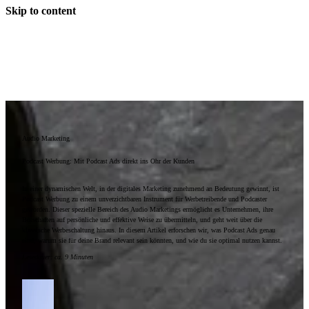
Skip to content
Audio Marketing
Podcast Werbung: Mit Podcast Ads direkt ins Ohr der Kunden
In einer dynamischen Welt, in der digitales Marketing zunehmend an Bedeutung gewinnt, ist
Podcast Werbung zu einem unverzichtbaren Instrument für Werbetreibende und Podcaster
geworden. Dieser spezielle Bereich des Audio Marketings ermöglicht es Unternehmen, ihre
Botschaften auf persönliche und effektive Weise zu übermitteln, und geht weit über die
klassische Werbeschaltung hinaus. In diesem Artikel erforschen wir, was Podcast Ads genau
sind, warum sie für deine Brand relevant sein könnten, und wie du sie optimal nutzen kannst.
Lesedauer
:
ca. 9 Minuten