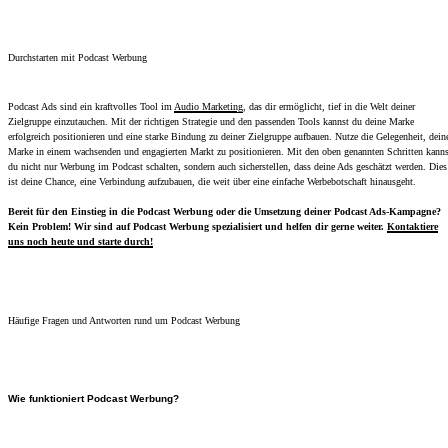
Durchstarten mit Podcast Werbung
Podcast Ads sind ein kraftvolles Tool im
Audio Marketing
, das dir ermöglicht, tief in die Welt deiner
Zielgruppe einzutauchen. Mit der richtigen Strategie und den passenden Tools kannst du deine Marke
erfolgreich positionieren und eine starke Bindung zu deiner Zielgruppe aufbauen. Nutze die Gelegenheit, dein
Marke in einem wachsenden und engagierten Markt zu positionieren. Mit den oben genannten Schritten kanns
du nicht nur Werbung im Podcast schalten, sondern auch sicherstellen, dass deine Ads geschätzt werden. Dies
ist deine Chance, eine Verbindung aufzubauen, die weit über eine einfache Werbebotschaft hinausgeht.
Bereit für den Einstieg in die Podcast Werbung oder die Umsetzung deiner Podcast Ads-Kampagne?
Kein Problem! Wir sind auf Podcast Werbung spezialisiert und helfen dir gerne weiter.
Kontaktiere
uns noch heute und starte durch!
Häufige Fragen und Antworten rund um Podcast Werbung
Wie funktioniert Podcast Werbung?
Podcast Werbung läuft meist als Host-Read: Der Podcast-Host empfiehlt dein Produkt in seiner