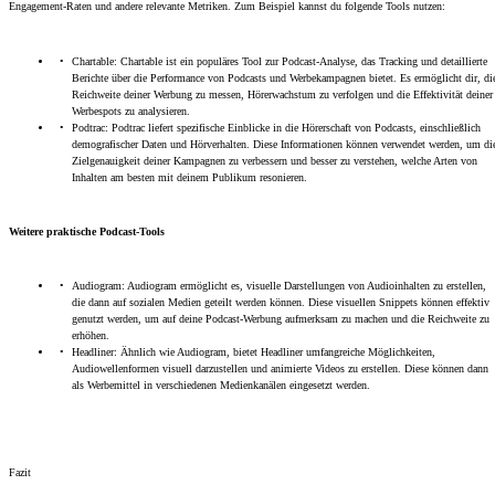
Engagement-Raten und andere relevante Metriken. Zum Beispiel kannst du folgende Tools nutzen:
Chartable: Chartable ist ein populäres Tool zur Podcast-Analyse, das Tracking und detaillierte
Berichte über die Performance von Podcasts und Werbekampagnen bietet. Es ermöglicht dir, di
Reichweite deiner Werbung zu messen, Hörerwachstum zu verfolgen und die Effektivität deiner
Werbespots zu analysieren.
Podtrac: Podtrac liefert spezifische Einblicke in die Hörerschaft von Podcasts, einschließlich
demografischer Daten und Hörverhalten. Diese Informationen können verwendet werden, um di
Zielgenauigkeit deiner Kampagnen zu verbessern und besser zu verstehen, welche Arten von
Inhalten am besten mit deinem Publikum resonieren.
Weitere praktische Podcast-Tools
Audiogram: Audiogram ermöglicht es, visuelle Darstellungen von Audioinhalten zu erstellen,
die dann auf sozialen Medien geteilt werden können. Diese visuellen Snippets können effektiv
genutzt werden, um auf deine Podcast-Werbung aufmerksam zu machen und die Reichweite zu
erhöhen.
Headliner: Ähnlich wie Audiogram, bietet Headliner umfangreiche Möglichkeiten,
Audiowellenformen visuell darzustellen und animierte Videos zu erstellen. Diese können dann
als Werbemittel in verschiedenen Medienkanälen eingesetzt werden.
Fazit