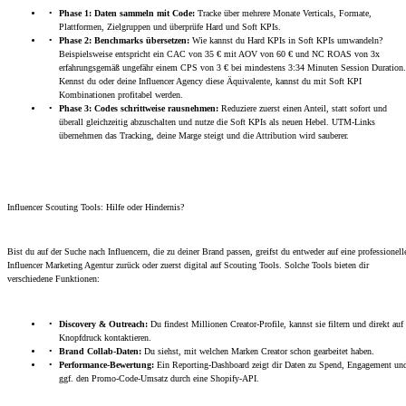
Phase 1: Daten sammeln mit Code:
Tracke über mehrere Monate Verticals, Formate,
Plattformen, Zielgruppen und überprüfe Hard und Soft KPIs.
Phase 2: Benchmarks übersetzen:
Wie kannst du Hard KPIs in Soft KPIs umwandeln?
Beispielsweise entspricht ein CAC von 35 € mit AOV von 60 € und NC ROAS von 3x
erfahrungsgemäß ungefähr einem CPS von 3 € bei mindestens 3:34 Minuten Session Duration.
Kennst du oder deine Influencer Agency diese Äquivalente, kannst du mit Soft KPI
Kombinationen profitabel werden.
Phase 3: Codes schrittweise rausnehmen:
Reduziere zuerst einen Anteil, statt sofort und
überall gleichzeitig abzuschalten und nutze die Soft KPIs als neuen Hebel. UTM-Links
übernehmen das Tracking, deine Marge steigt und die Attribution wird sauberer.
Influencer Scouting Tools: Hilfe oder Hindernis?
Bist du auf der Suche nach Influencern, die zu deiner Brand passen, greifst du entweder auf eine professionell
Influencer Marketing Agentur zurück oder zuerst digital auf Scouting Tools. Solche Tools bieten dir
verschiedene Funktionen:
Discovery & Outreach:
Du findest Millionen Creator-Profile, kannst sie filtern und direkt auf
Knopfdruck kontaktieren.
Brand Collab-Daten:
Du siehst, mit welchen Marken Creator schon gearbeitet haben.
Performance-Bewertung:
Ein Reporting-Dashboard zeigt dir Daten zu Spend, Engagement un
ggf. den Promo-Code-Umsatz durch eine Shopify-API.