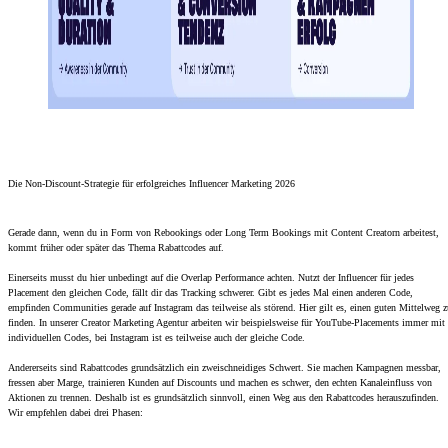
Die Non-Discount-Strategie für erfolgreiches Influencer Marketing 2026
Gerade dann, wenn du in Form von Rebookings oder Long Term Bookings mit Content Creatorn arbeitest,
kommt früher oder später das Thema Rabattcodes auf.
Einerseits musst du hier unbedingt auf die Overlap Performance achten. Nutzt der Influencer für jedes
Placement den gleichen Code, fällt dir das Tracking schwerer. Gibt es jedes Mal einen anderen Code,
empfinden Communities gerade auf Instagram das teilweise als störend. Hier gilt es, einen guten Mittelweg z
finden. In unserer Creator Marketing Agentur arbeiten wir beispielsweise für YouTube-Placements immer mit
individuellen Codes, bei Instagram ist es teilweise auch der gleiche Code.
Andererseits sind Rabattcodes grundsätzlich ein zweischneidiges Schwert. Sie machen Kampagnen messbar,
fressen aber Marge, trainieren Kunden auf Discounts und machen es schwer, den echten Kanaleinfluss von
Aktionen zu trennen. Deshalb ist es grundsätzlich sinnvoll, einen Weg aus den Rabattcodes herauszufinden.
Wir empfehlen dabei drei Phasen: