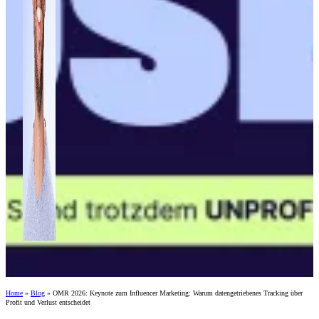
Home
»
Blog
»
OMR 2026: Keynote zum Influencer Marketing: Warum datengetriebenes Tracking über
Profit und Verlust entscheidet