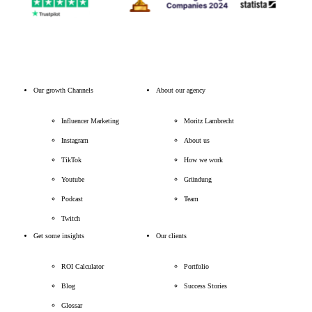
Our growth Channels
About our agency
Influencer Marketing
Moritz Lambrecht
Instagram
About us
TikTok
How we work
Youtube
Gründung
Podcast
Team
Twitch
Get some insights
Our clients
ROI Calculator
Portfolio
Blog
Success Stories
Glossar