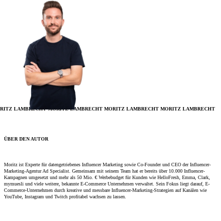
RITZ LAMBRECHT
MORITZ LAMBRECHT
MORITZ LAMBRECHT
MORITZ LAMBRECHT
ÜBER DEN AUTOR
Moritz ist Experte für datengetriebenes Influencer Marketing sowie Co-Founder und CEO der Influencer-
Marketing-Agentur Ad Specialist. Gemeinsam mit seinem Team hat er bereits über 10.000 Influencer-
Kampagnen umgesetzt und mehr als 50 Mio. € Werbebudget für Kunden wie HelloFresh, Emma, Clark,
mymuesli und viele weitere, bekannte E-Commerce Unternehmen verwaltet. Sein Fokus liegt darauf, E-
Commerce-Unternehmen durch kreative und messbare Influencer-Marketing-Strategien auf Kanälen wie
YouTube, Instagram und Twitch profitabel wachsen zu lassen.