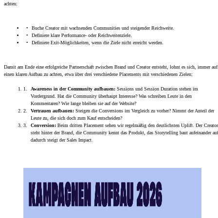
achten:
Buche Creator mit wachsenden Communities und steigender Reichweite.
Definiere klare Performance- oder Reichweitenziele.
Definiere Exit-Möglichkeiten, wenn die Ziele nicht erreicht werden.
Damit am Ende eine erfolgreiche Partnerschaft zwischen Brand und Creator entsteht, lohnt es sich, immer auf
einen klaren Aufbau zu achten, etwa über drei verschiedene Placements mit verschiedenen Zielen:
Awareness in der Community aufbauen:
Sessions und Session Duration stehen im
Vordergrund. Hat die Community überhaupt Interesse? Was schreiben Leute in den
Kommentaren? Wie lange bleiben sie auf der Website?
Vertrauen aufbauen:
Steigen die Conversions im Vergleich zu vorher? Nimmt der Anteil der
Leute zu, die sich doch zum Kauf entscheiden?
Conversion:
Beim dritten Placement sehen wir regelmäßig den deutlichsten Uplift. Der Creator
steht hinter der Brand, die Community kennt das Produkt, das Storytelling baut aufeinander auf
dadurch steigt der Sales Impact.