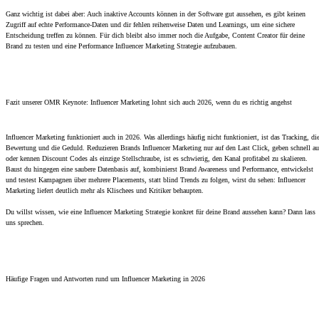
Ganz wichtig ist dabei aber: Auch inaktive Accounts können in der Software gut aussehen, es gibt keinen
Zugriff auf echte Performance-Daten und dir fehlen reihenweise Daten und Learnings, um eine sichere
Entscheidung treffen zu können. Für dich bleibt also immer noch die Aufgabe, Content Creator für deine
Brand zu testen und eine Performance Influencer Marketing Strategie aufzubauen.
Fazit unserer OMR Keynote: Influencer Marketing lohnt sich auch 2026, wenn du es richtig angehst
Influencer Marketing funktioniert auch in 2026. Was allerdings häufig nicht funktioniert, ist das Tracking, di
Bewertung und die Geduld. Reduzieren Brands Influencer Marketing nur auf den Last Click, geben schnell au
oder kennen Discount Codes als einzige Stellschraube, ist es schwierig, den Kanal profitabel zu skalieren.
Baust du hingegen eine saubere Datenbasis auf, kombinierst Brand Awareness und Performance, entwickelst
und testest Kampagnen über mehrere Placements, statt blind Trends zu folgen, wirst du sehen: Influencer
Marketing liefert deutlich mehr als Klischees und Kritiker behaupten.
Du willst wissen, wie eine Influencer Marketing Strategie konkret für deine Brand aussehen kann? Dann lass
uns sprechen.
Häufige Fragen und Antworten rund um Influencer Marketing in 2026