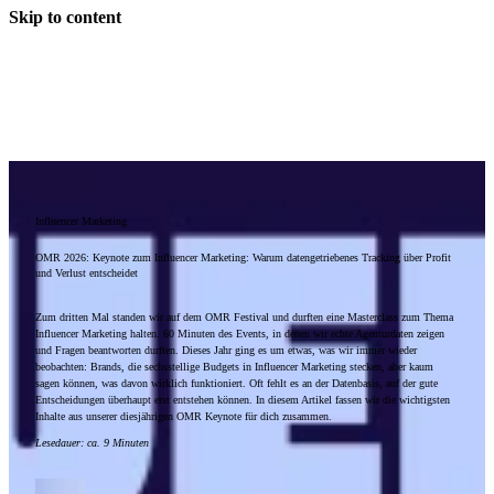
Skip to content
Influencer Marketing
OMR 2026: Keynote zum Influencer Marketing: Warum datengetriebenes Tracking über Profit
und Verlust entscheidet
Zum dritten Mal standen wir auf dem OMR Festival und durften eine Masterclass zum Thema
Influencer Marketing halten. 60 Minuten des Events, in denen wir echte Agenturdaten zeigen
und Fragen beantworten durften. Dieses Jahr ging es um etwas, was wir immer wieder
beobachten: Brands, die sechsstellige Budgets in Influencer Marketing stecken, aber kaum
sagen können, was davon wirklich funktioniert. Oft fehlt es an der Datenbasis, auf der gute
Entscheidungen überhaupt erst entstehen können. In diesem Artikel fassen wir die wichtigsten
Inhalte aus unserer diesjährigen OMR Keynote für dich zusammen.
Lesedauer
:
ca. 9 Minuten