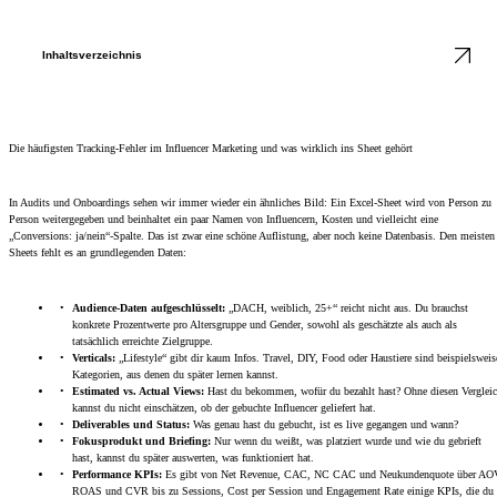
Inhaltsverzeichnis
Die häufigsten Tracking-Fehler im Influencer Marketing und was wirklich ins Sheet gehört
In Audits und Onboardings sehen wir immer wieder ein ähnliches Bild: Ein Excel-Sheet wird von Person zu
Person weitergegeben und beinhaltet ein paar Namen von Influencern, Kosten und vielleicht eine
„Conversions: ja/nein“-Spalte. Das ist zwar eine schöne Auflistung, aber noch keine Datenbasis. Den meisten
Sheets fehlt es an grundlegenden Daten:
Audience-Daten aufgeschlüsselt:
„DACH, weiblich, 25+“ reicht nicht aus. Du brauchst
konkrete Prozentwerte pro Altersgruppe und Gender, sowohl als geschätzte als auch als
tatsächlich erreichte Zielgruppe.
Verticals:
„Lifestyle“ gibt dir kaum Infos. Travel, DIY, Food oder Haustiere sind beispielsweis
Kategorien, aus denen du später lernen kannst.
Estimated vs. Actual Views:
Hast du bekommen, wofür du bezahlt hast? Ohne diesen Verglei
kannst du nicht einschätzen, ob der gebuchte Influencer geliefert hat.
Deliverables und Status:
Was genau hast du gebucht, ist es live gegangen und wann?
Fokusprodukt und Briefing:
Nur wenn du weißt, was platziert wurde und wie du gebrieft
hast, kannst du später auswerten, was funktioniert hat.
Performance KPIs:
Es gibt von Net Revenue, CAC, NC CAC und Neukundenquote über AO
ROAS und CVR bis zu Sessions, Cost per Session und Engagement Rate einige KPIs, die du