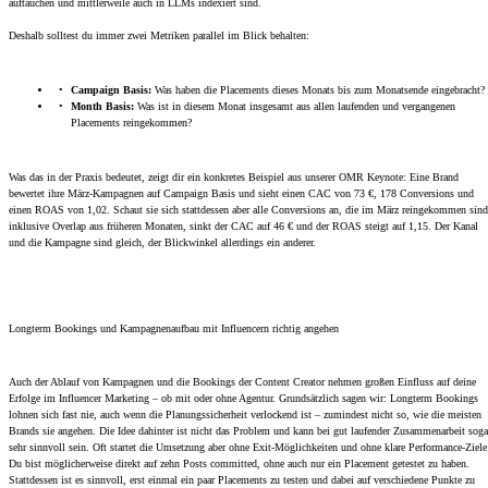
auftauchen und mittlerweile auch in LLMs indexiert sind.
Deshalb solltest du immer zwei Metriken parallel im Blick behalten:
Campaign Basis:
Was haben die Placements dieses Monats bis zum Monatsende eingebracht?
Month Basis:
Was ist in diesem Monat insgesamt aus allen laufenden und vergangenen
Placements reingekommen?
Was das in der Praxis bedeutet, zeigt dir ein konkretes Beispiel aus unserer OMR Keynote: Eine Brand
bewertet ihre März-Kampagnen auf Campaign Basis und sieht einen CAC von 73 €, 178 Conversions und
einen ROAS von 1,02. Schaut sie sich stattdessen aber alle Conversions an, die im März reingekommen sind
inklusive Overlap aus früheren Monaten, sinkt der CAC auf 46 € und der ROAS steigt auf 1,15. Der Kanal
und die Kampagne sind gleich, der Blickwinkel allerdings ein anderer.
Longterm Bookings und Kampagnenaufbau mit Influencern richtig angehen
Auch der Ablauf von Kampagnen und die Bookings der Content Creator nehmen großen Einfluss auf deine
Erfolge im Influencer Marketing – ob mit oder ohne Agentur. Grundsätzlich sagen wir: Longterm Bookings
lohnen sich fast nie, auch wenn die Planungssicherheit verlockend ist – zumindest nicht so, wie die meisten
Brands sie angehen. Die Idee dahinter ist nicht das Problem und kann bei gut laufender Zusammenarbeit soga
sehr sinnvoll sein. Oft startet die Umsetzung aber ohne Exit-Möglichkeiten und ohne klare Performance-Ziele
Du bist möglicherweise direkt auf zehn Posts committed, ohne auch nur ein Placement getestet zu haben.
Stattdessen ist es sinnvoll, erst einmal ein paar Placements zu testen und dabei auf verschiedene Punkte zu