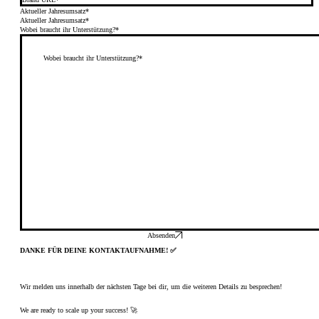
Aktueller Jahresumsatz*
Aktueller Jahresumsatz*
Wobei braucht ihr Unterstützung?*
Absenden
DANKE FÜR DEINE KONTAKTAUFNAHME! ✅
Wir melden uns innerhalb der nächsten Tage bei dir, um die weiteren Details zu besprechen!
We are ready to scale up your success! 🚀