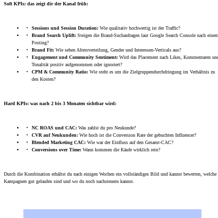
Soft KPIs: das zeigt dir der Kanal früh:
Sessions und Session Duration:
Wie qualitativ hochwertig ist der Traffic?
Brand Search Uplift:
Steigen die Brand-Suchanfragen laut Google Search Console nach eine
Posting?
Brand Fit:
Wie sehen Altersverteilung, Gender und Interessen-Verticals aus?
Engagement und Community Sentiment:
Wird das Placement nach Likes, Kommentaren un
Tonalität positiv aufgenommen oder ignoriert?
CPM & Community Ratio:
Wie steht es um die Zielgruppendurchdringung im Verhältnis zu
den Kosten?
Hard KPIs: was nach 2 bis 3 Monaten sichtbar wird:
NC ROAS und CAC:
Was zahlst du pro Neukunde?
CVR auf Neukunden:
Wie hoch ist die Conversion Rate der gebuchten Influencer?
Blended Marketing CAC:
Wie war der Einfluss auf den Gesamt-CAC?
Conversions over Time:
Wann kommen die Käufe wirklich rein?
Durch die Kombination erhältst du nach einigen Wochen ein vollständiges Bild und kannst bewerten, welche
Kampagnen gut gelaufen sind und wo du noch nachsteuern kannst.