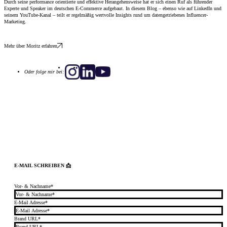
Durch seine performance orientierte und effektive Herangehensweise hat er sich einen Ruf als führender
Experte und Speaker im deutschen E-Commerce aufgebaut. In diesem Blog – ebenso wie auf LinkedIn und
seinem YouTube-Kanal – teilt er regelmäßig wertvolle Insights rund um datengetriebenes Influencer-
Marketing.
Mehr über Moritz erfahren
Oder folge mir bei:
E-MAIL SCHREIBEN 📩
Vor- & Nachname*
E-Mail Adresse*
Brand URL*