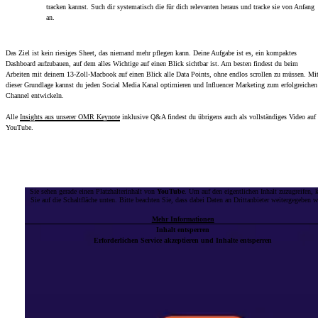
tracken kannst. Such dir systematisch die für dich relevanten heraus und tracke sie von Anfang
an.
Das Ziel ist kein riesiges Sheet, das niemand mehr pflegen kann. Deine Aufgabe ist es, ein kompaktes
Dashboard aufzubauen, auf dem alles Wichtige auf einen Blick sichtbar ist. Am besten findest du beim
Arbeiten mit deinem 13-Zoll-Macbook auf einen Blick alle Data Points, ohne endlos scrollen zu müssen. Mi
dieser Grundlage kannst du jeden Social Media Kanal optimieren und Influencer Marketing zum erfolgreichen
Channel entwickeln.
Alle
Insights aus unserer OMR Keynote
inklusive Q&A findest du übrigens auch als vollständiges Video auf
YouTube.
Sie sehen gerade einen Platzhalterinhalt von
YouTube
. Um auf den eigentlichen Inhalt zuzugreifen, 
Sie auf die Schaltfläche unten. Bitte beachten Sie, dass dabei Daten an Drittanbieter weitergegeben 
Mehr Informationen
Inhalt entsperren
Erforderlichen Service akzeptieren und Inhalte entsperren